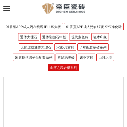
91香蕉APP成人污在线观 iPLUS大板
91香蕉APP成人污在线观 空气净化砖
通体大理石
通体瓷抛石中板
现代素色砖
瓷木印象
无限连纹通体大理石
宋素·凡古砖
子母配套瓷砖系列
宋素锦丝绒子母配套系列
喜翡稳步砖
诺亚方砖
山河之境
山河之境岩板系列